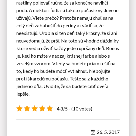
rastliny polievať ručne, že sa konečne navlhčí
pôda. A niektorí ľudia si takéto počasie vyslovene
užívajú. Viete prečo? Pretože nemajú chuť sa na
celý deň zababušiť do periny a tváriť sa, že
neexistujú. Urobia si ten deň taký krásny, že si ani
neuvedomujú, že prší. Na toto sú vhodné
dáždniky
,
ktoré vedia oživiť každý jeden upršaný deň. Bonus
je, keď ho máte v naozaj krásnej farbe alebo s
veselým vzorom. Vtedy sa budete priam tešiť na
to, kedy ho budete môcť vytiahnuť. Nebojujte
proti škaredému počasiu. Tešte sa z každého
jedného dňa. Uvidíte, že sa budete cítiť oveľa
lepšie.
4.8/5 - (10 votes)
26. 5. 2017