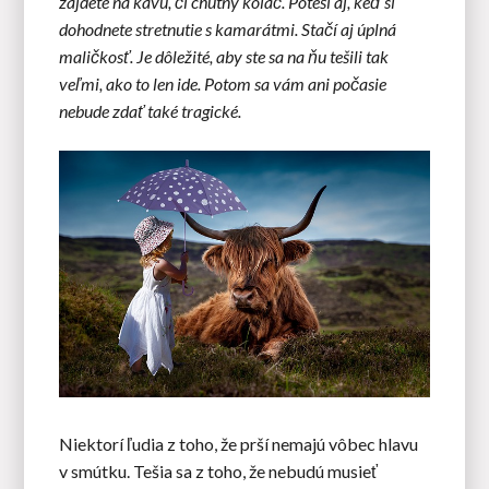
zájdete na kávu, či chutný koláč. Poteší aj, keď si
dohodnete stretnutie s kamarátmi. Stačí aj úplná
maličkosť. Je dôležité, aby ste sa na ňu tešili tak
veľmi, ako to len ide. Potom sa vám ani počasie
nebude zdať také tragické.
Niektorí ľudia z toho, že prší nemajú vôbec hlavu
v smútku. Tešia sa z toho, že nebudú musieť