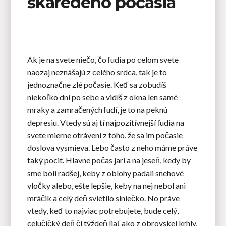
škaredého počasia
Ak je na svete niečo, čo ľudia po celom svete
naozaj neznášajú z celého srdca, tak je to
jednoznačne zlé počasie. Keď sa zobudíš
niekoľko dní po sebe a vidíš z okna len samé
mraky a zamračených ľudí, je to na peknú
depresiu. Vtedy sú aj tí najpozitívnejší ľudia na
svete mierne otrávení z toho, že sa im počasie
doslova vysmieva. Lebo často z neho máme práve
taký pocit. Hlavne počas jari a na jeseň, kedy by
sme boli radšej, keby z oblohy padali snehové
vločky alebo, ešte lepšie, keby na nej nebol ani
mráčik a celý deň svietilo slniečko. No práve
vtedy, keď to najviac potrebujete, bude celý,
celučičký deň či týždeň liať ako z obrovskej krhly,