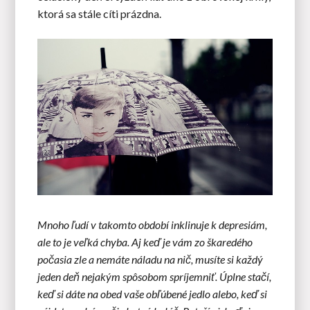
ktorá sa stále cíti prázdna.
Mnoho ľudí v takomto období inklinuje k depresiám,
ale to je veľká chyba. Aj keď je vám zo škaredého
počasia zle a nemáte náladu na nič, musíte si každý
jeden deň nejakým spôsobom spríjemniť. Úplne stačí,
keď si dáte na obed vaše obľúbené jedlo alebo, keď si