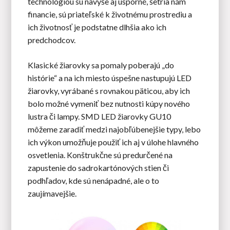
technológiou sú navyše aj úsporné, šetria nám
financie, sú priateľské k životnému prostrediu a
ich životnosť je podstatne dlhšia ako ich
predchodcov.
Klasické žiarovky sa pomaly poberajú „do
histórie“ a na ich miesto úspešne nastupujú LED
žiarovky, vyrábané s rovnakou päticou, aby ich
bolo možné vymeniť bez nutnosti kúpy nového
lustra či lampy. SMD LED žiarovky GU10
môžeme zaradiť medzi najobľúbenejšie typy, lebo
ich výkon umožňuje použiť ich aj v úlohe hlavného
osvetlenia. Konštrukčne sú predurčené na
zapustenie do sadrokartónových stien či
podhľadov, kde sú nenápadné, ale o to
zaujímavejšie.