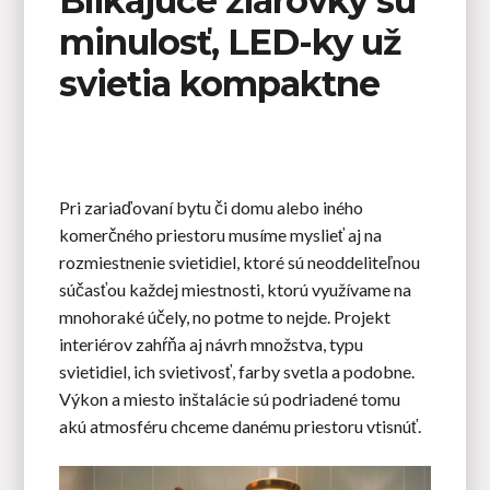
Blikajúce žiarovky sú
minulosť, LED-ky už
svietia kompaktne
Pri zariaďovaní bytu či domu alebo iného
komerčného priestoru musíme myslieť aj na
rozmiestnenie svietidiel, ktoré sú neoddeliteľnou
súčasťou každej miestnosti, ktorú využívame na
mnohoraké účely, no potme to nejde. Projekt
interiérov zahŕňa aj návrh množstva, typu
svietidiel, ich svietivosť, farby svetla a podobne.
Výkon a miesto inštalácie sú podriadené tomu
akú atmosféru chceme danému priestoru vtisnúť.