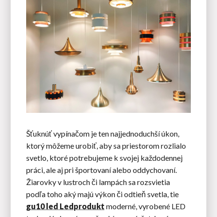
Šťuknúť vypínačom je ten najjednoduchší úkon,
ktorý môžeme urobiť, aby sa priestorom rozlialo
svetlo, ktoré potrebujeme k svojej každodennej
práci, ale aj pri športovaní alebo oddychovaní.
Žiarovky v lustroch či lampách sa rozsvietia
podľa toho aký majú výkon či odtieň svetla, tie
gu10 led Ledprodukt
moderné, vyrobené LED