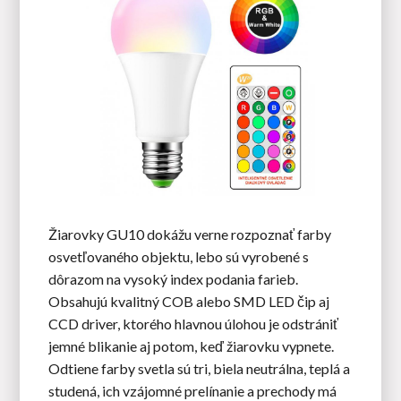
Žiarovky GU10 dokážu verne rozpoznať farby
osvetľovaného objektu, lebo sú vyrobené s
dôrazom na vysoký index podania farieb.
Obsahujú kvalitný COB alebo SMD LED čip aj
CCD driver, ktorého hlavnou úlohou je odstrániť
jemné blikanie aj potom, keď žiarovku vypnete.
Odtiene farby svetla sú tri, biela neutrálna, teplá a
studená, ich vzájomné prelínanie a prechody má