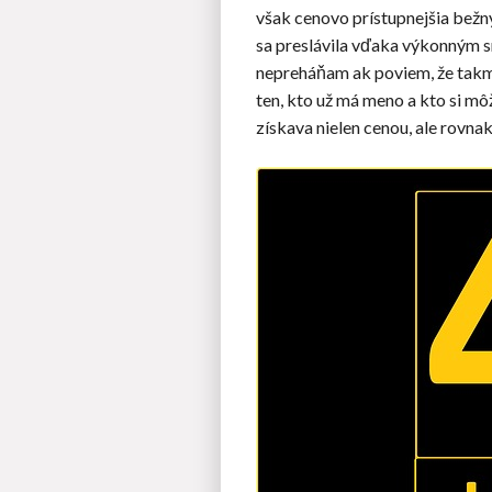
však cenovo prístupnejšia bežn
sa preslávila vďaka výkonným s
nepreháňam ak poviem, že takme
ten, kto už má meno a kto si môž
získava nielen cenou, ale rovna