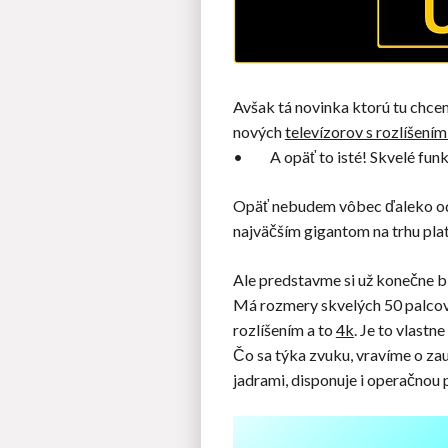
Avšak tá novinka ktorú tu chce
nových
televízorov s rozlíšením
• A opäť to isté! Skvelé funkci
Opäť nebudem vôbec ďaleko od p
najväčším gigantom na trhu plati
Ale predstavme si už konečne bli
Má rozmery skvelých 50 palcov
rozlíšením a to
4k
. Je to vlastn
Čo sa týka zvuku, vravíme o zau
jadrami, disponuje i operačno