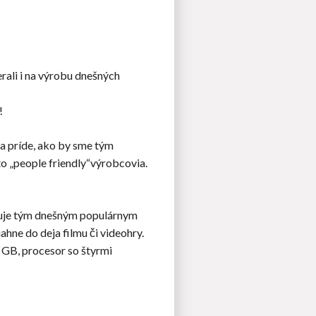
rali i na výrobu dnešných
!
a príde, ako by sme tým
íto „people friendly“výrobcovia.
onuje tým dnešným populárnym
ahne do deja filmu či videohry.
8 GB, procesor so štyrmi