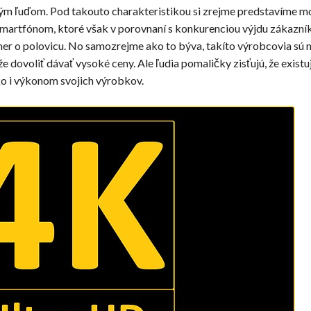
ým ľuďom. Pod takouto charakteristikou si zrejme predstavíme mo
martfónom, ktoré však v porovnaní s konkurenciou výjdu zákazník
r o polovicu. No samozrejme ako to býva, takíto výrobcovia sú m
e dovoliť dávať vysoké ceny. Ale ľudia pomaličky zisťujú, že existuj
ko i výkonom svojich výrobkov.