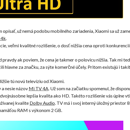
m opísať, už nemá podobu mobilného zariadenia, Xiaomi sa už zame
 4k
.
e, veľmi kvalitné rozlíšenie, o dosť nižšia cena oproti konkurencii
ravdy ak poviem, že cena je takmer o polovicu nižšia. Tak mi ted
li hlavne za značku, za sýte komerčné účely. Pritom existujú i tak
žšie tú novú televíziu od Xiaomi.
 a nesie názov
Mi TV 4A
. Už som na začiatku spomenul, že disp
e dvojnásobne lepšia kvalita ako HD. Takéto rozlíšenie vás úplne vti
žívanej kvalite
Dolby Audio
. TV má i svoj interný úložný priestor 
u pamäťou RAM s výkonom 2 GB.