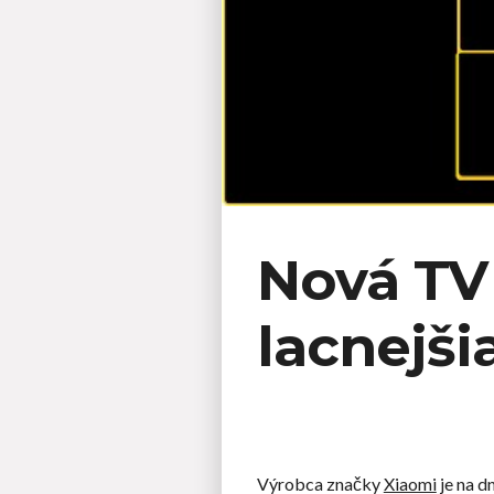
Nová TV
lacnejši
Výrobca značky
Xiaomi
je na d