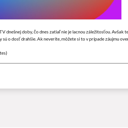
TV dnešnej doby, čo dnes zatiaľ nie je lacnou záležitosťou. Avšak t
y sú o dosť drahšie. Ak neveríte, môžete si to v prípade záujmu over
tes)