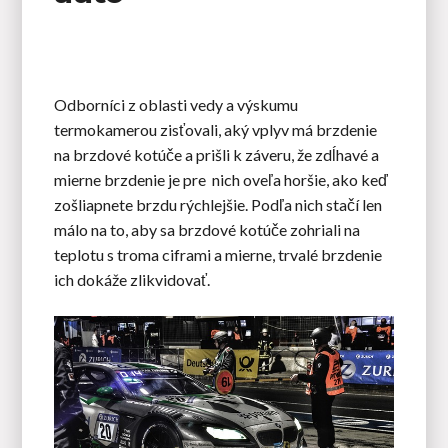
Odborníci z oblasti vedy a výskumu
termokamerou zisťovali, aký vplyv má brzdenie
na brzdové kotúče a prišli k záveru, že zdĺhavé a
mierne brzdenie je pre nich oveľa horšie, ako keď
zošliapnete brzdu rýchlejšie. Podľa nich stačí len
málo na to, aby sa brzdové kotúče zohriali na
teplotu s troma ciframi a mierne, trvalé brzdenie
ich dokáže zlikvidovať.