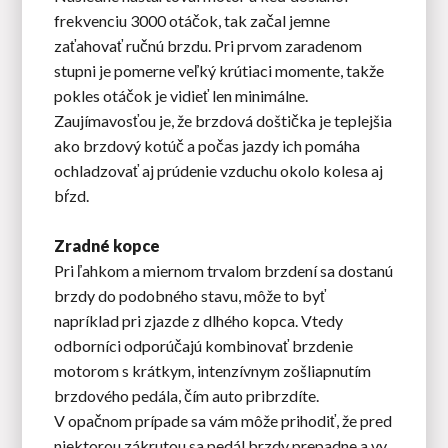
frekvenciu 3000 otáčok, tak začal jemne
zaťahovať ručnú brzdu. Pri prvom zaradenom
stupni je pomerne veľký krútiaci momente, takže
pokles otáčok je vidieť len minimálne.
Zaujímavosťou je, že brzdová doštička je teplejšia
ako brzdový kotúč a počas jazdy ich pomáha
ochladzovať aj prúdenie vzduchu okolo kolesa aj
bŕzd.
Zradné kopce
Pri ľahkom a miernom trvalom brzdení sa dostanú
brzdy do podobného stavu, môže to byť
napríklad pri zjazde z dlhého kopca. Vtedy
odborníci odporúčajú kombinovať brzdenie
motorom s krátkym, intenzívnym zošliapnutím
brzdového pedála, čím auto pribrzdíte.
V opačnom prípade sa vám môže prihodiť, že pred
niektorou zákrutou sa pedál brzdy prepadne a vy