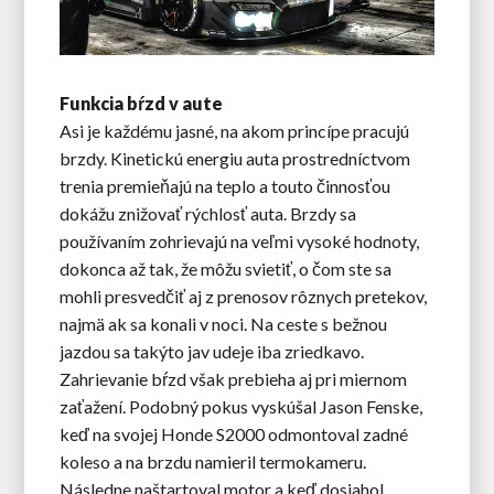
Funkcia bŕzd v aute
Asi je každému jasné, na akom princípe pracujú
brzdy. Kinetickú energiu auta prostredníctvom
trenia premieňajú na teplo a touto činnosťou
dokážu znižovať rýchlosť auta. Brzdy sa
používaním zohrievajú na veľmi vysoké hodnoty,
dokonca až tak, že môžu svietiť, o čom ste sa
mohli presvedčiť aj z prenosov rôznych pretekov,
najmä ak sa konali v noci. Na ceste s bežnou
jazdou sa takýto jav udeje iba zriedkavo.
Zahrievanie bŕzd však prebieha aj pri miernom
zaťažení. Podobný pokus vyskúšal Jason Fenske,
keď na svojej Honde S2000 odmontoval zadné
koleso a na brzdu namieril termokameru.
Následne naštartoval motor a keď dosiahol