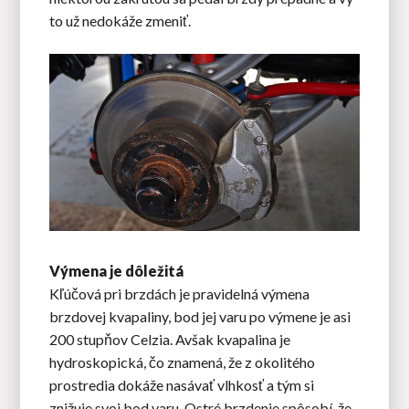
to už nedokáže zmeniť.
Výmena je dôležitá
Kľúčová pri brzdách je pravidelná výmena
brzdovej kvapaliny, bod jej varu po výmene je asi
200 stupňov Celzia. Avšak kvapalina je
hydroskopická, čo znamená, že z okolitého
prostredia dokáže nasávať vlhkosť a tým si
znižuje svoj bod varu. Ostré brzdenie spôsobí, že