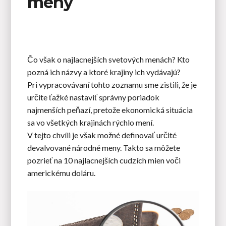
meny
Čo však o najlacnejších svetových menách? Kto
pozná ich názvy a ktoré krajiny ich vydávajú?
Pri vypracovávaní tohto zoznamu sme zistili, že je
určite ťažké nastaviť správny poriadok
najmenších peňazí, pretože ekonomická situácia
sa vo všetkých krajinách rýchlo mení.
V tejto chvíli je však možné definovať určité
devalvované národné meny. Takto sa môžete
pozrieť na 10 najlacnejších cudzích mien voči
americkému doláru.