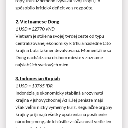
ropy, Irán už nemohol vyvážať svoju ropu, čo
spôsobilo kritický deficit vo s rozpočte.
2. Vietnamese Dong
1 USD = 22770 VND
Vietnam je stále na svojej tvrdej ceste od typu
centralizovanej ekonomiky k trhu a následne táto
krajina bola takmer devalvovaná. Momentálne sa
Dong nachádza na druhom mieste v zozname
najslabších svetových mien.
3. Indonesian Rupiah
1 USD = 13765 IDR
Indonézia je ekonomicky stabilná a rozvinutá
krajina v juhovýchodnej Ázii. Jej peniaze majú
však veľmi nízky výmenný kurz. Regulačné orgány
krajiny prijímajú všetky opatrenia na posilnenie
národnej meny, ale ich úsilie v súčasnosti vedie len