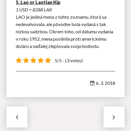
5. Lao or Laotian Kip
1 USD = 8288 LAK
LAO je jediná mena z tohto zoznamu, ktorá sa
nedevalvovala, ale pôvodne bola vydaná s tak
nízkou sadzbou. Okrem toho, od dátumu vydania
v roku 1952, mena posilnila proti americkému
doláru a naďalej zlepšovala svoju hodnotu.
5/5 - (3 votes)
6. 3. 2018