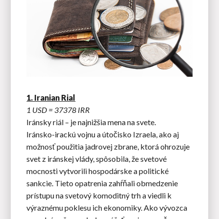
1. Iranian Rial
1 USD = 37378 IRR
Iránsky riál – je najnižšia mena na svete.
Iránsko-irackú vojnu a útočisko Izraela, ako aj
možnosť použitia jadrovej zbrane, ktorá ohrozuje
svet z iránskej vlády, spôsobila, že svetové
mocnosti vytvorili hospodárske a politické
sankcie. Tieto opatrenia zahŕňali obmedzenie
prístupu na svetový komoditný trh a viedli k
výraznému poklesu ich ekonomiky. Ako vývozca