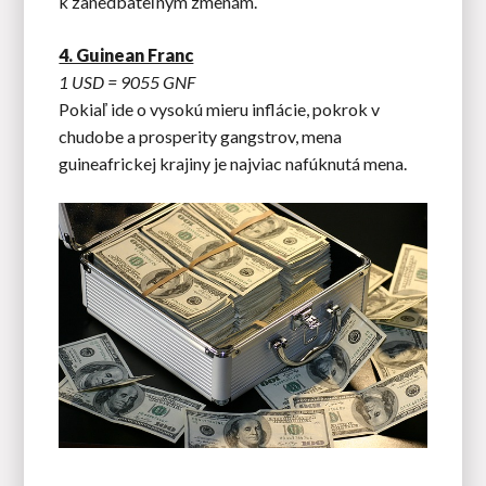
k zanedbateľným zmenám.
4. Guinean Franc
1 USD = 9055 GNF
Pokiaľ ide o vysokú mieru inflácie, pokrok v
chudobe a prosperity gangstrov, mena
guineafrickej krajiny je najviac nafúknutá mena.