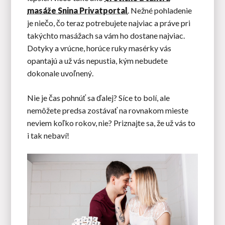
masáže Snina Privatportal
. Nežné pohladenie
je niečo, čo teraz potrebujete najviac a práve pri
takýchto masážach sa vám ho dostane najviac.
Dotyky a vrúcne, horúce ruky masérky vás
opantajú a už vás nepustia, kým nebudete
dokonale uvoľnený.
Nie je čas pohnúť sa ďalej? Síce to bolí, ale
nemôžete predsa zostávať na rovnakom mieste
neviem koľko rokov, nie? Priznajte sa, že už vás to
i tak nebaví!