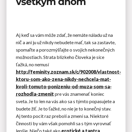
všetkým dňom
Aj keď sa vám môže zdať, že nemáte náladu už na
nič a ani ju už nikdy nebudete mať, tak sa zastavte,
spomaľte a porozmýšľajte o svojich nekonečných
možnostiach. Strata blízkeho človeka je síce
ťažká, no nemusí
http://feminity.zoznam.sk/c/902008/vlastnost-
ktoru-som-ako-zena-nikdy-nechcela-mat-
kvoli-tomuto-ponizeniu-od-muza-som-sa-
rozhodla-zmenit
pre vás znamenať koniec
sveta. Je to len na vás ako sa s týmto popasujete a
budete žiť. Je to ťažké, no nie je to konečný stav.
Aj tento pocit raz prebolí a zmení sa. Niektoré
činnosti by vám však pomohli sa s tým vyrovnať
lepšie. Niečo také ako
erotické a tantra