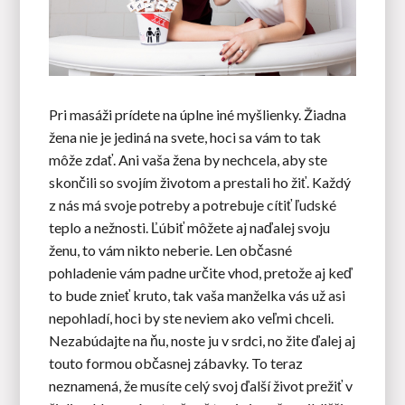
Pri masáži prídete na úplne iné myšlienky. Žiadna
žena nie je jediná na svete, hoci sa vám to tak
môže zdať. Ani vaša žena by nechcela, aby ste
skončili so svojím životom a prestali ho žiť. Každý
z nás má svoje potreby a potrebuje cítiť ľudské
teplo a nežnosti. Ľúbiť môžete aj naďalej svoju
ženu, to vám nikto neberie. Len občasné
pohladenie vám padne určite vhod, pretože aj keď
to bude znieť kruto, tak vaša manželka vás už asi
nepohladí, hoci by ste neviem ako veľmi chceli.
Nezabúdajte na ňu, noste ju v srdci, no žite ďalej aj
touto formou občasnej zábavky. To teraz
neznamená, že musíte celý svoj ďalší život prežiť v