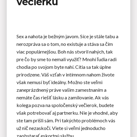
večierku
Sex a nahota je bežným javom. Síce je stále tabu a
nerozpráva sa o tom, no existuje a stáva sa čím
viac populárnejšou. Boh nás stvoril nahých, tak
pre čo by sme to nemali využiť? Mnohí ľudia radi
chodia po svojom byte nahí. Cítia sa tak úplne
prirodzene. Váš vzťah v intímnom nahom živote
však nemusí byť ideálny. Možno ste veľmi
zaneprázdnený práve vašim zamestnaním a
nemáte čas riešiť lásku a zamilovanie. Ak vás
kolega pozva na spoločenský večierok, budete
však potrebovať aj partnerku. Nie je vhodné, aby
ste tam prišli sám. Pri takýchto problémoch vás
už nič nezaskočí. Viete si veľmi jednoducho
zaobstarať eskortnú službu.