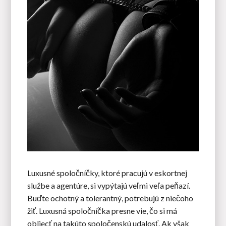
Luxusné spoločníčky, ktoré pracujú v eskortnej
službe a agentúre, si vypýtajú veľmi veľa peňazí.
Buďte ochotný a tolerantný, potrebujú z niečoho
žiť. Luxusná spoločníčka presne vie, čo si má
obliecť na takúto spoločenskú udalosť. Ak však