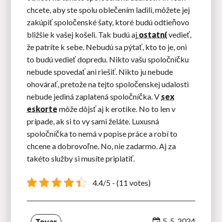
chcete, aby ste spolu oblečením ladili, môžete jej
zakúpiť spoločenské šaty, ktoré budú odtieňovo
bližšie k vašej košeli. Tak budú aj
ostatní
vedieť,
že patríte k sebe. Nebudú sa pýtať, kto to je, oni
to budú vedieť dopredu. Nikto vašu spoločníčku
nebude spovedať ani riešiť. Nikto ju nebude
ohovárať, pretože na tejto spoločenskej udalosti
nebude jediná zaplatená spoločníčka. V
sex
eskorte
môže dôjsť aj k erotike. No to len v
prípade, ak si to vy sami želáte. Luxusná
spoločníčka to nemá v popise práce a robí to
chcene a dobrovoľne. No, nie zadarmo. Aj za
takéto služby si musíte priplatiť.
4.4/5 - (11 votes)
5. 5. 2024
Tovar