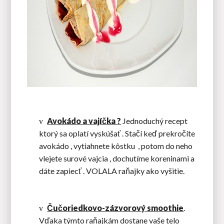
Avokádo a vajíčka ?
Jednoduchý recept
v
ktorý sa oplatí vyskúšať . Stačí keď prekročíte
avokádo , vytiahnete kôstku
, potom do neho
vlejete surové vajcia , dochutíme koreninami a
dáte zapiecť . VOLALA raňajky ako vyšitie.
Čučoriedkovo-zázvorový smoothie
.
v
Vďaka týmto raňajkám dostane vaše telo