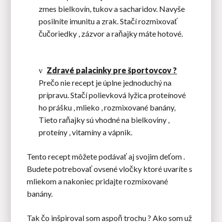
zmes bielkovín, tukov a sacharidov. Navyše
posilníte imunitu a zrak. Stačí rozmixovať
čučoriedky , zázvor a raňajky máte hotové.
Zdravé palacinky pre športovcov ?
v
Prečo nie recept je úplne jednoduchý na
prípravu. Stačí polievková lyžica proteínové
ho prášku , mlieko , rozmixované banány,
Tieto raňajky sú vhodné na bielkoviny ,
proteíny , vitamíny a vápnik.
Tento recept môžete podávať aj svojim deťom .
Budete potrebovať ovsené vločky ktoré uvaríte s
mliekom a nakoniec pridajte rozmixované
banány.
Tak čo inšpiroval som aspoň trochu ? Ako som už