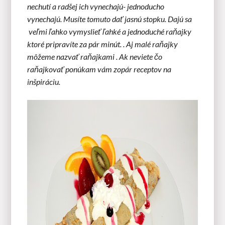
nechutí a radšej ich vynechajú- jednoducho
vynechajú. Musíte tomuto dať jasnú stopku. Dajú sa
veľmi ľahko vymyslieť ľahké a jednoduché raňajky
ktoré pripravíte za pár minút. . Aj malé raňajky
môžeme nazvať raňajkami . Ak neviete čo
raňajkovať ponúkam vám zopár receptov na
inšpiráciu.