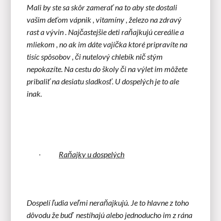
Mali by ste sa skôr zamerať na to aby ste dostali
vašim deťom vápnik , vitamíny , železo na zdravý
rast a vývin . Najčastejšie deti raňajkujú cereálie a
mliekom , no ak im dáte vajíčka ktoré pripravíte na
tisíc spôsobov , či nutelový chlebík nič stým
nepokazíte. Na cestu do školy či na výlet im môžete
pribaliť na desiatu sladkosť. U dospelých je to ale
inak.
Raňajky u dospelých
·
Dospelí ľudia veľmi neraňajkujú. Je to hlavne z toho
dôvodu že buď
nestíhajú alebo jednoducho im z rána