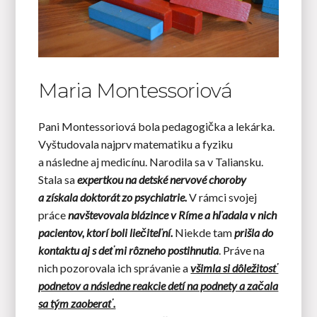
Maria Montessoriová
Pani Montessoriová bola pedagogička a lekárka.
Vyštudovala najprv matematiku a fyziku
a následne aj medicínu. Narodila sa v Taliansku.
Stala sa
expertkou na detské nervové choroby
a získala doktorát zo psychiatrie.
V rámci svojej
práce
navštevovala blázince v Ríme a hľadala v nich
pacientov, ktorí boli liečiteľní.
Niekde tam
prišla do
kontaktu aj s
deťmi rôzneho postihnutia
. Práve na
nich pozorovala ich správanie a
všimla si dôležitosť
podnetov a následne reakcie detí na podnety a začala
sa tým zaoberať.