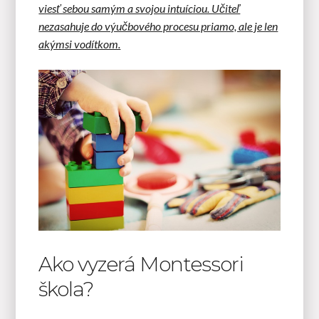
viesť sebou samým a svojou intuíciou. Učiteľ
nezasahuje do výučbového procesu priamo, ale je len
akýmsi vodítkom.
Ako vyzerá Montessori
škola?