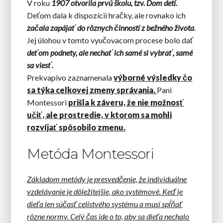
V roku
1907 otvorila prvú školu, tzv. Dom detí.
Deťom dala k dispozícii hračky, ale rovnako ich
začala zapájať do rôznych činností z bežného života
.
Jej úlohou v tomto vyučovacom procese bolo dať
deťom podnety, ale nechať ich samé si vybrať, samé
sa viesť.
Prekvapivo zaznamenala
výborné výsledky čo
sa týka celkovej zmeny správania.
Pani
Montessori
prišla k záveru, že nie možnosť
učiť, ale prostredie, v ktorom sa mohli
rozvíjať spôsobilo zmenu.
Metóda Montessori
Základom metódy je presvedčenie, že individuálne
vzdelávanie je dôležitejšie, ako systémové. Keď je
dieťa len súčasť celistvého systému a musí spĺňať
rôzne normy. Celý čas ide o to, aby sa dieťa nechalo