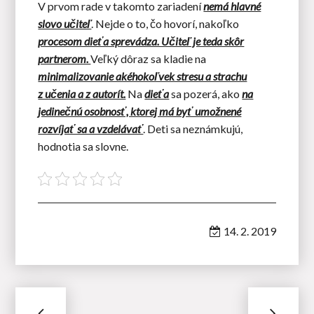
V prvom rade v takomto zariadení
nemá hlavné
slovo učiteľ
. Nejde o to, čo hovorí, nakoľko
procesom dieťa sprevádza. Učiteľ je teda skôr
partnerom.
Veľký dôraz sa kladie na
minimalizovanie akéhokoľvek stresu a strachu
z učenia a z autorít.
Na
dieťa
sa pozerá, ako
na
jedinečnú osobnosť, ktorej má byť umožnené
rozvíjať sa a vzdelávať
. Deti sa neznámkujú,
hodnotia sa slovne.
14. 2. 2019